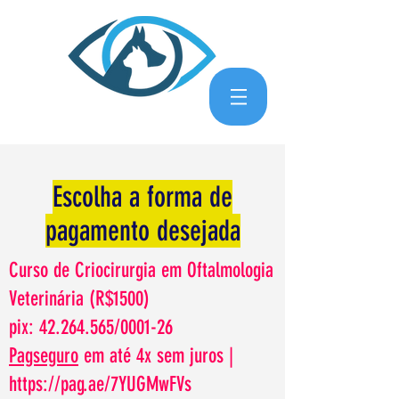
Escolha a forma de
pagamento desejada
Curso de Criocirurgia em Oftalmologia
Veterinária (R$1500)
pix:
42.264.565
/0001-26
Pagseguro
em até 4x sem juros |
https://pag.ae/7YUGMwFVs