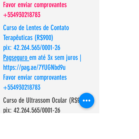
Favor enviar comprovantes
+554930218783
Curso de Lentes de Contato
Terapêuticas (R$900)
pix:
42.264.565
/0001-26
Pagseguro
em até 3x sem juros |
https://pag.ae/7YUGNbd9u
Favor enviar comprovantes
+554930218783
Curso de Ultrassom Ocular (R$900)
pix:
42.264.565
/0001-26
Pagseguro
em até 3x sem juros |
https://pag.ae/7YUGNsLnL