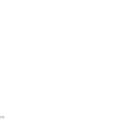
ê
 os