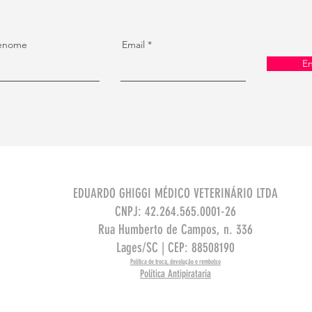
enome
Email
En
EDUARDO GHIGGI MÉDICO VETERINÁRIO LTDA
CNPJ: 42.264.565.0001-26
Rua Humberto de Campos
, n. 336
Lages/SC | CEP: 88508190
Política de troca, devolução e rembolso
Política Antipirataria